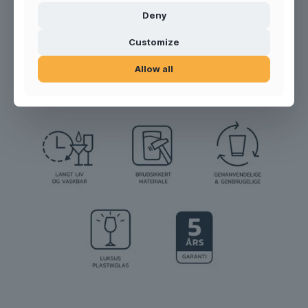
Deny
Customize
Producto n.º:
100302-PP
Allow all