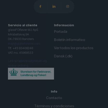
Servicio al cliente
Información
glassFORever MJ ApS
Portada
Mirabellavej 9A
DK-78930 Randers
Boletín informativo
mail@glassforever.com
Ver todos los productos
Tlf. +45 93409246
VAT-no. 45969533
Dansk (.dk)
Link til fødevarestyrelsen og
smiley ordning.
Info
Contacto
Términos y condiciones