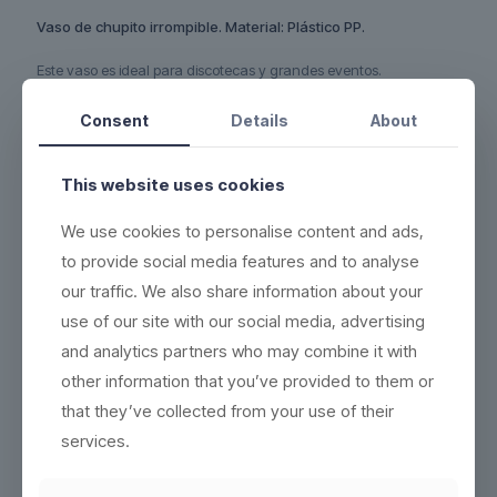
Vaso de chupito irrompible. Material: Plástico PP.
Este vaso es ideal para discotecas y grandes eventos.
PLÁSTICO LIGERO
Consent
Details
About
100 % REUTILIZABLE Y 100 % RECICLABLE
Después de muchos años de uso, estos vasos no deben
This website uses cookies
desecharse en el cubo de la basura. En su lugar, trituramos el
material usado y lo utilizamos para producir nuevos productos
We use cookies to personalise content and ads,
reciclables y ecológicos. Sin residuos.
to provide social media features and to analyse
DURADERO: cada producto se puede lavar más de 1500
our traffic. We also share information about your
veces.
use of our site with our social media, advertising
REUTILIZAR – 100% reutilizable y reciclable
Lea más aquí
and analytics partners who may combine it with
FÁCIL LIMPIEZA – se lava de la misma manera que los
other information that you’ve provided to them or
productos convencionales
(ver instrucciones de lavado)
that they’ve collected from your use of their
ALTAS PROPIEDADES DE AISLAMIENTO – resistente al calor
atau al frío, y se puede congelar en 5 minutos
services.
APILABLE – la mayoría de los productos son fáciles de apilar