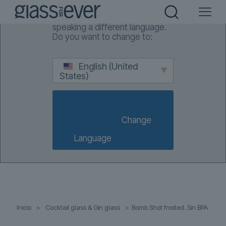
We've detected you might be
speaking a different language.
Do you want to change to:
English (United
States)
                        Change 
Language                    
Inicio
>
Cocktail glass & Gin glass
>
Bomb Shot frosted. Sin BPA