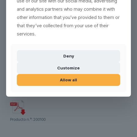
use of our site with our social media, advertising
rompan
Lea más aquí
and analytics partners who may combine it with
DURADERO – cada producto se puede lavar más de 2.000
other information that you’ve provided to them or
veces
that they’ve collected from your use of their
REUTILIZAR – 100% reutilizable y reciclable
Lea más aquí
services.
FÁCIL LIMPIEZA – se lava de la misma manera que los
productos convencionales
(ver instrucciones de lavado)
ALTA CALIDAD – base gruesa, cristalino e indestructible
Deny
MEJOR ENTORNO LABORAL – más ligero y sin accidentes por
rotura de cristales
Lea más aquí
Customize
ALTAS PROPIEDADES DE AISLAMIENTO – resistente al calor
Allow all
atau al frío, y se puede congelar en 5 minutos
APILABLE – la mayoría de los productos son fáciles de apilar
Producto n.º:
200100