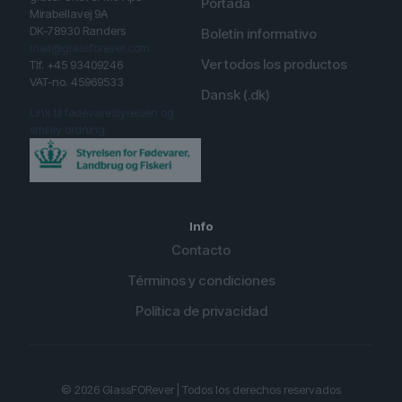
Portada
Mirabellavej 9A
DK-78930 Randers
Boletín informativo
mail@glassforever.com
Ver todos los productos
Tlf. +45 93409246
VAT-no. 45969533
Dansk (.dk)
Link til fødevarestyrelsen og
smiley ordning.
Info
Contacto
Términos y condiciones
Política de privacidad
English (UK)
German
© 2026 GlassFORever | Todos los derechos reservados