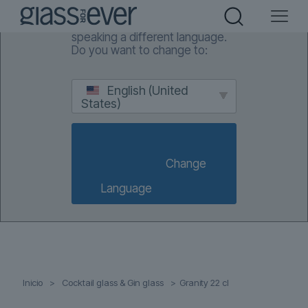
We've detected you might be
speaking a different language.
Do you want to change to:
English (United
States)
                        Change 
Language                    
Inicio
>
Cocktail glass & Gin glass
>
Granity 22 cl