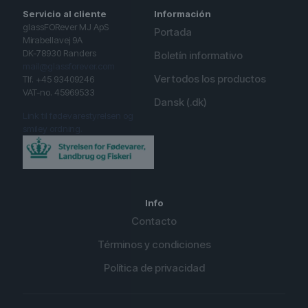
Servicio al cliente
Información
glassFORever MJ ApS
Portada
Mirabellavej 9A
DK-78930 Randers
Boletín informativo
mail@glassforever.com
Ver todos los productos
Tlf. +45 93409246
VAT-no. 45969533
Dansk (.dk)
Link til fødevarestyrelsen og
smiley ordning.
Info
Contacto
Términos y condiciones
Política de privacidad
English (UK)