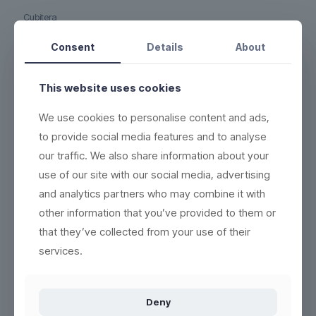
Cubitera
Material: Plástico PS
También disponible en color negro y en un tamaño más grande.
Consent
Details
About
Esta cubitera es ideal para grandes eventos, hoteles, restaurantes,
cafeterías, bares, discotecas y comedores.
This website uses cookies
PLÁSTICO LIGERO
We use cookies to personalise content and ads,
100 % REUTILIZABLE Y 100 % RECICLABLE
to provide social media features and to analyse
Después de muchos años de uso, estos vasos no deben
our traffic. We also share information about your
desecharse en el cubo de la basura. En su lugar, trituramos el
use of our site with our social media, advertising
material usado y lo utilizamos para producir nuevos productos
and analytics partners who may combine it with
reciclables y ecológicos. Sin residuos.
other information that you’ve provided to them or
REUTILIZAR – 100% reutilizable y reciclable
Lea más aquí
that they’ve collected from your use of their
Tenga en cuenta que no hay 5 AÑOS DE GARANTÍA para este
services.
vaso.
Lea más aquí
Deny