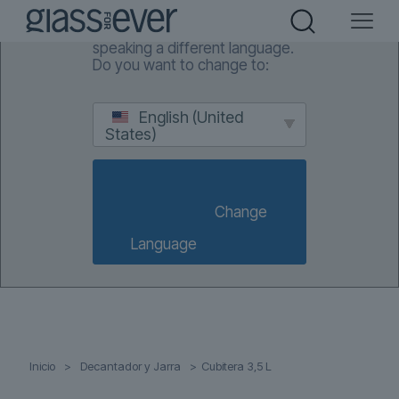
We've detected you might be
speaking a different language.
Do you want to change to:
English (United
States)
                        Change 
Language                    
Inicio
>
Decantador y Jarra
>
Cubitera 3,5 L