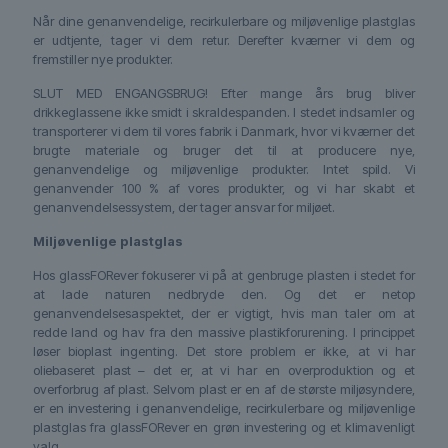
Når dine genanvendelige, recirkulerbare og miljøvenlige plastglas
er udtjente, tager vi dem retur. Derefter kværner vi dem og
fremstiller nye produkter.
SLUT MED ENGANGSBRUG! Efter mange års brug bliver
drikkeglassene ikke smidt i skraldespanden. I stedet indsamler og
transporterer vi dem til vores fabrik i Danmark, hvor vi kværner det
brugte materiale og bruger det til at producere nye,
genanvendelige og miljøvenlige produkter. Intet spild. Vi
genanvender 100 % af vores produkter, og vi har skabt et
genanvendelsessystem, der tager ansvar for miljøet.
Miljøvenlige plastglas
Hos glassFORever fokuserer vi på at genbruge plasten i stedet for
at lade naturen nedbryde den. Og det er netop
genanvendelsesaspektet, der er vigtigt, hvis man taler om at
redde land og hav fra den massive plastikforurening. I princippet
løser bioplast ingenting. Det store problem er ikke, at vi har
oliebaseret plast – det er, at vi har en overproduktion og et
overforbrug af plast. Selvom plast er en af de største miljøsyndere,
er en investering i genanvendelige, recirkulerbare og miljøvenlige
plastglas fra glassFORever en grøn investering og et klimavenligt
valg.