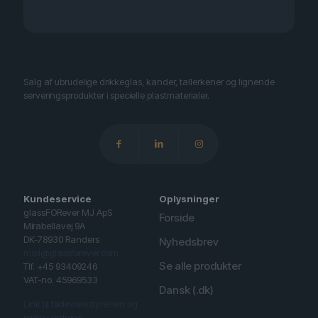
Salg af ubrudelige drikkeglas, kander, tallerkener og lignende
serveringsprodukter i specielle plastmaterialer.
Kundeservice
Oplysninger
glassFORever MJ ApS
Forside
Mirabellavej 9A
DK-78930 Randers
Nyhedsbrev
mail@glassforever.com
Se alle produkter
Tlf. +45 93409246
VAT-no. 45969533
Dansk (.dk)
Link til fødevarestyrelsen og
smiley ordning.