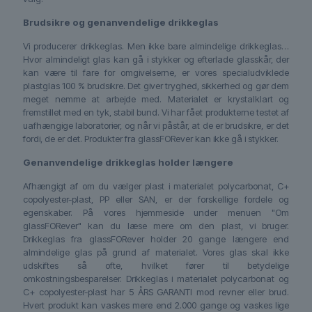
Brudsikre og genanvendelige drikkeglas
Vi producerer drikkeglas. Men ikke bare almindelige drikkeglas…
Hvor almindeligt glas kan gå i stykker og efterlade glasskår, der
kan være til fare for omgivelserne, er vores specialudviklede
plastglas 100 % brudsikre. Det giver tryghed, sikkerhed og gør dem
meget nemme at arbejde med. Materialet er krystalklart og
fremstillet med en tyk, stabil bund. Vi har fået produkterne testet af
uafhængige laboratorier, og når vi påstår, at de er brudsikre, er det
fordi, de er det. Produkter fra glassFORever kan ikke gå i stykker.
Genanvendelige drikkeglas holder længere
Afhængigt af om du vælger plast i materialet polycarbonat, C+
copolyester-plast, PP eller SAN, er der forskellige fordele og
egenskaber. På vores hjemmeside under menuen "Om
glassFORever" kan du læse mere om den plast, vi bruger.
Drikkeglas fra glassFORever holder 20 gange længere end
almindelige glas på grund af materialet. Vores glas skal ikke
udskiftes så ofte, hvilket fører til betydelige
omkostningsbesparelser. Drikkeglas i materialet polycarbonat og
C+ copolyester-plast har 5 ÅRS GARANTI mod revner eller brud.
Hvert produkt kan vaskes mere end 2.000 gange og vaskes lige