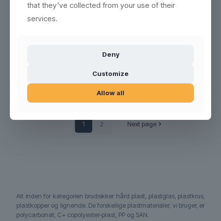
that they’ve collected from your use of their
services.
Deny
Customize
Vinglas Frosted, 35 cl.
Vin Smoke 38 cl
Allow all
1
2
Next page
Alt inden for kategorien brudsikker hård plast, plastglas, plastkrus,
plastkopper og lignende. De forskellige plastmaterialer, vi bruger, er
polycarbonat, C+ copolyester-plast, PP og SAN.