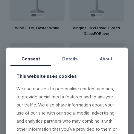
Wine 38 cl, Oyster White
Vinglas 38 cl i hvid. BPA fri.
GlassFORever
Consent
Details
About
This website uses cookies
We use cookies to personalise content and ads,
to provide social media features and to analyse
our traffic. We also share information about your
Vinglas 47 cl. BPA fri.
Vinglas Frosted, 25 cl
GlassFORever
use of our site with our social media, advertising
and analytics partners who may combine it with
other information that you’ve provided to them or