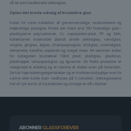
så let som traditionelle drikkeglas.
Oplev det brede udvalg af brudsikre glas
Inden for vores kollektion af genanvendelige, recirkulerbare og
miljøvenlige plastglas findes der mere end 160 forskellige glas i
plasttyperne polycarbonat, C+ copolyester-plast, PP og SAN.
Kollektionen indeholder blandt andet drikkeglas, vandglas,
vinglas, ginglas, ølglas, champagneglas, shotglas, cocktailglas,
dekantere, karafler, isspande og meget mere. Alt sammen inden
for kategorien brudsikker hård plast, plastglas, plastkrus,
plastkopper, luksusplastglas og lignende. De fleste produkter er
velegnede til stabling og er nemme at stable oven på hinanden.
De har høje isoleringsegenskaber og er modstandsdygtige over for
varme eller kulde (kan nedfryses på 5 minutter). Drikkeglassene
har en tyk bund, er krystalklare og umulige at slå i stykker.
ABONNER
GLASSFOREVER