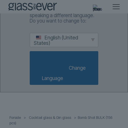
We've detected you might be
speaking a different language.
Do you want to change to:
English (United
States)
                        Change 
Language                    
Forside
>
Cocktail glass & Gin glass
>
Bomb Shot BULK (156
pcs)