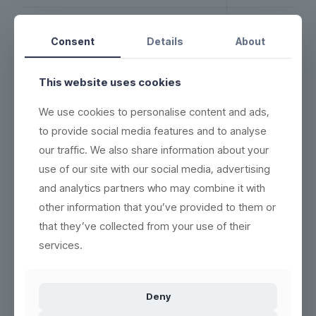
Amount per. Box
156
Consent
Details
About
Item weight (netto)
64 g
Item weight (gross) g.
75
This website uses cookies
Total in a colli (PK)
144
We use cookies to personalise content and ads,
to provide social media features and to analyse
EAN/Barcode Box
our traffic. We also share information about your
Product size - Dia top (L) cm
76
use of our site with our social media, advertising
and analytics partners who may combine it with
Product size - Dia bottom (W) cm
66
other information that you’ve provided to them or
Product size - High cm
65
that they’ve collected from your use of their
services.
Colli kasse størrelse - længde cm: 60 / 64
58,2
Colli box size - wide cm
48,6
Deny
Colli box size - high cm
18,3