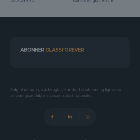
Cocktail 40 cl
Bomb Shot glas. BPA fri
ABONNER
GLASSFOREVER
Salg af ubrudelige drikkeglas, kander, tallerkener og lignende
serveringsprodukter i specielle plastmaterialer.