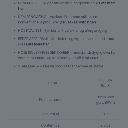
GENBRUG – 100% genanvendelig og genbrugelig
Læs mere
her
NEM RENGØRING – vaskes på samme måde som
konventionelle produkter
(se vaskeanvisninger)
HØJ KVALITET – tyk bund, krystalklar og uforgængelig
BEDRE ARBEJDSMILJØ – lettere og ingen ulykker med knust
glas
Læs mere her
HØJE ISOLERINGSEGENSKABER – modstandsdygtig over for
varme eller kulde og kan nedfryses på 5 minutter
STABELBAR – de fleste produkter er nemme at stable
100308-
Item no
BULK
Bomb Shot
Product name
glas. BPA fri
Content cl.
8 cl
Content oz.
2,8 oz