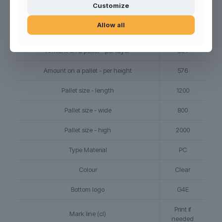
Customize
Cbm.
0,052
Allow all
Pcs per pallet
3.456
Amount on a pallet - per layer
864
Amount on a pallet - per height
576
Pallet size - length
1200
Pallet size - wide
800
Pallet size - high
2000
Type Material
PC
Colour
Clear
Bottom logo
G4E
Print if
Mark line (cl)
needed