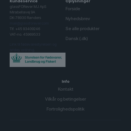
Kundeservice
Oplysninger
glassFORever MJ ApS
Forside
Mirabellavej 9A
DK-78930 Randers
Nyhedsbrev
mail@glassforever.com
Se alle produkter
Tlf. +45 93409246
VAT-no. 45969533
Dansk (.dk)
Link til fødevarestyrelsen og
smiley ordning.
Info
Kontakt
Vilkår og betingelser
Fortrolighedspolitik
English (UK)
Spanish