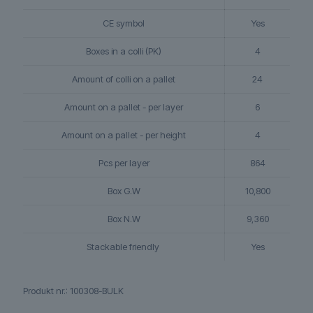
CE symbol
Yes
Boxes in a colli (PK)
4
Amount of colli on a pallet
24
Amount on a pallet - per layer
6
Amount on a pallet - per height
4
Pcs per layer
864
Box G.W
10,800
Box N.W
9,360
Stackable friendly
Yes
Produkt nr.:
100308-BULK