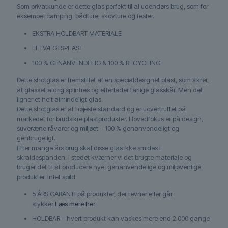
Som privatkunde er dette glas perfekt til al udendørs brug, som for
eksempel camping, bådture, skovture og fester.
EKSTRA HOLDBART MATERIALE
LETVÆGTSPLAST
100 % GENANVENDELIG & 100 % RECYCLING
Dette shotglas er fremstillet af en specialdesignet plast, som sikrer,
at glasset aldrig splintres og efterlader farlige glasskår. Men det
ligner et helt almindeligt glas.
Dette shotglas er af højeste standard og er uovertruffet på
markedet for brudsikre plastprodukter. Hovedfokus er på design,
suveræne råvarer og miljøet – 100 % genanvendeligt og
genbrugeligt.
Efter mange års brug skal disse glas ikke smides i
skraldespanden. I stedet kværner vi det brugte materiale og
bruger det til at producere nye, genanvendelige og miljøvenlige
produkter. Intet spild.
5 ÅRS GARANTI på produkter, der revner eller går i
stykker
Læs mere her
HOLDBAR – hvert produkt kan vaskes mere end 2.000 gange