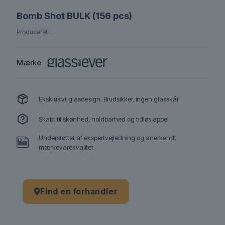
Bomb Shot BULK (156 pcs)
Produceret i:
Mærke
Eksklusivt glasdesign. Brudsikker, ingen glasskår
Skabt til skønhed, holdbarhed og tidløs appel
Understøttet af ekspertvejledning og anerkendt
mærkevarekvalitet
Find en forhandler