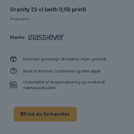
Granity 22 cl (with 0,15l print)
Produceret i:
Mærke
Eksklusivt glasdesign. Brudsikker, ingen glasskår
Skabt til skønhed, holdbarhed og tidløs appel
Understøttet af ekspertvejledning og anerkendt
mærkevarekvalitet
Find en forhandler