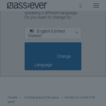
We've detected you might be
speaking a different language.
Do you want to change to:
English (United
States)
                        Change 
Language                    
Forside
>
Cocktail glass & Gin glass
>
Granity 22 cl (with 0,15l
print)