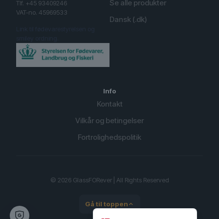
Se alle produkter
Tlf. +45 93409246
VAT-no. 45969533
Dansk (.dk)
Link til fødevarestyrelsen og
smiley ordning.
Info
Kontakt
Vilkår og betingelser
Fortrolighedspolitik
English (UK)
Spanish
© 2026 GlassFORever | All Rights Reserved
German
Gå til toppen
English (United States)